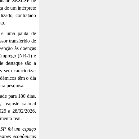
culdade SESI-SP de
a de um intérprete
lizado, contratado
to.
a e uma pauta de
ssor transferido de
evenção às doenças
 Emprego (NR-1) e
de destaque são a
s sem caracterizar
adêmicos têm o dia
ara pesquisa.
ade para 180 dias,
reajuste salarial
025 a 28/02/2026,
umento real.
ESP foi um espaço
estões econômicas