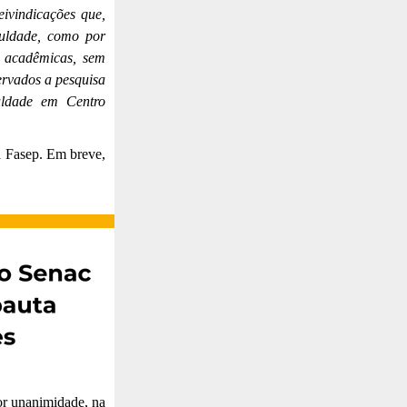
eivindicações que,
culdade, como por
s acadêmicas, sem
servados a pesquisa
uldade em Centro
a Fasep. Em breve,
or unanimidade, na