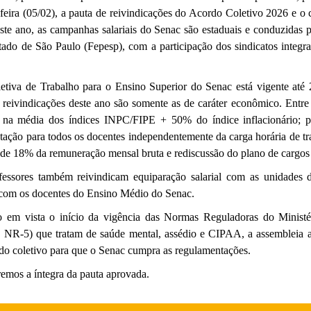
-feira (05/02), a pauta de reivindicações do Acordo Coletivo 2026 e o
ste ano, as campanhas salariais do Senac são estaduais e conduzidas 
tado de São Paulo (Fepesp), com a participação dos sindicatos integran
iva de Trabalho para o Ensino Superior do Senac está vigente até 
 reivindicações deste ano são somente as de caráter econômico. Entre 
e na média dos índices INPC/FIPE + 50% do índice inflacionário; 
ntação para todos os docentes independentemente da carga horária de t
 de 18% da remuneração mensal bruta e rediscussão do plano de cargos e
fessores também reivindicam equiparação salarial com as unidades da
 com os docentes do Ensino Médio do Senac.
o em vista o início da vigência das Normas Reguladoras do Ministé
NR-5) que tratam de saúde mental, assédio e CIPAA, a assembleia a
rdo coletivo para que o Senac cumpra as regulamentações.
emos a íntegra da pauta aprovada.