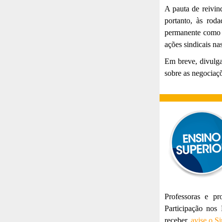
A pauta de reivin
portanto, às rod
permanente como f
ações sindicais n
Em breve, divulga
sobre as negociaç
Professoras e p
Participação nos
receber,
avise o Si