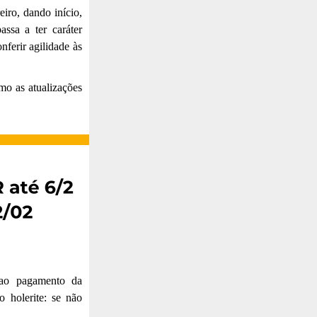
iro, dando início,
ssa a ter caráter
ferir agilidade às
mo as atualizações
 ao pagamento da
 holerite: se não