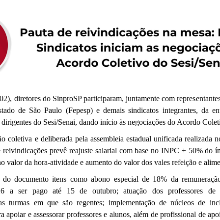
/02), diretores do SinproSP participaram, juntamente com representant
stado de São Paulo (Fepesp) e demais sindicatos integrantes, da en
 dirigentes do Sesi/Senai, dando início às negociações do Acordo Cole
o coletiva e deliberada pela assembleia estadual unificada realizada 
e reivindicações prevê reajuste salarial com base no INPC + 50% do ín
 valor da hora-atividade e aumento do valor dos vales refeição e alim
do documento itens como abono especial de 18% da remuneração
6 a ser pago até 15 de outubro; atuação dos professores de
as turmas em que são regentes; implementação de núcleos de in
ara apoiar e assessorar professores e alunos, além de profissional de apo