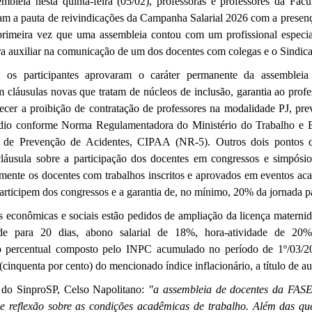
bleia nesta quinta-feira (05/02), professoras e professores da Fa
am a pauta de reivindicações da Campanha Salarial 2026 com a presenç
primeira vez que uma assembleia contou com um profissional especia
ra auxiliar na comunicação de um dos docentes com colegas e o Sindica
, os participantes aprovaram o caráter permanente da assemblei
 cláusulas novas que tratam de núcleos de inclusão, garantia ao profe
lecer a proibição de contratação de professores na modalidade PJ, pr
édio conforme Norma Regulamentadora do Ministério do Trabalho e
 de Prevenção de Acidentes, CIPAA (NR-5). Outros dois pontos 
áusula sobre a participação dos docentes em congressos e simpósio
almente os docentes com trabalhos inscritos e aprovados em eventos ac
articipem dos congressos e a garantia de, no mínimo, 20% da jornada p
as econômicas e sociais estão pedidos de ampliação da licença maternid
ade para 20 dias, abono salarial de 18%, hora-atividade de 20%, 
o percentual composto pelo INPC acumulado no período de 1º/03/2
cinquenta por cento) do mencionado índice inflacionário, a título de a
e do SinproSP, Celso Napolitano:
"a assembleia de docentes da FAS
de reflexão sobre as condições acadêmicas de trabalho. Além das qu