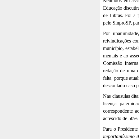
Reunidos em assem
Educação discutir
de Libras. Foi a 
pelo SinproSP, pa
Por unanimidade
reivindicações com
município, estabe
mentais e ao ass
Comissão Interna
redação de uma cl
falta, porque atu
descontado caso p
Nas cláusulas dit
licença paternid
correspondente a
acrescido de 50% (
Para o President
importantíssimo 