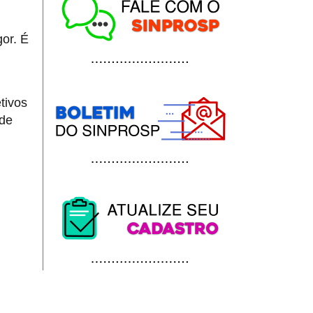
gor. É
tivos
 de