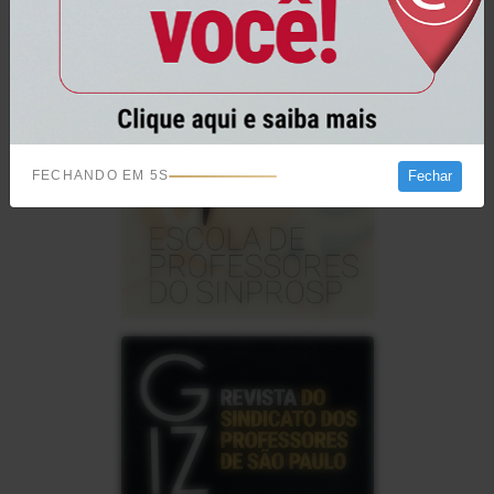
FECHANDO EM
4
S
Fechar