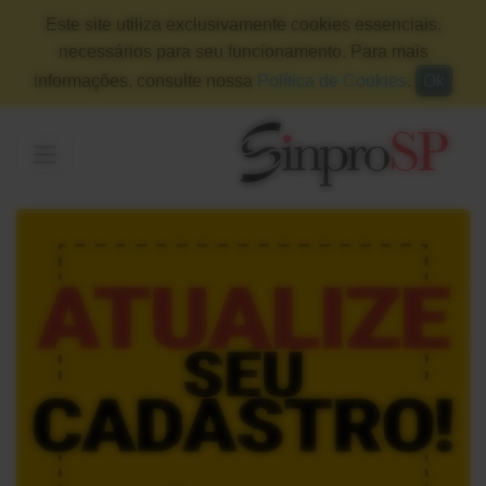
Este site utiliza exclusivamente cookies essenciais,
necessários para seu funcionamento. Para mais
informações, consulte nossa
Política de Cookies
.
Ok