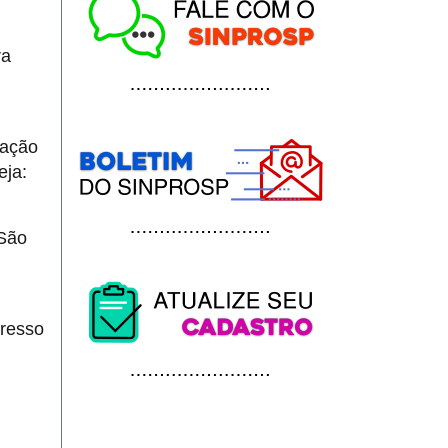
ra
tação
eja:
 São
gresso