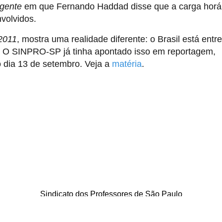
rgente
em que Fernando Haddad disse que a carga horá
volvidos.
 2011
, mostra uma realidade diferente: o Brasil está entr
s. O SINPRO-SP já tinha apontado isso em reportagem,
 dia 13 de setembro. Veja a
matéria
.
Sindicato dos Professores de São Paulo
. Borges Lagoa, 208, Vila Clementino, São Paulo / SP - CEP 04038-0
Telefone: 5080-5988