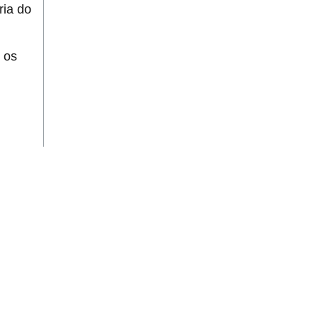
ria do
e os
00