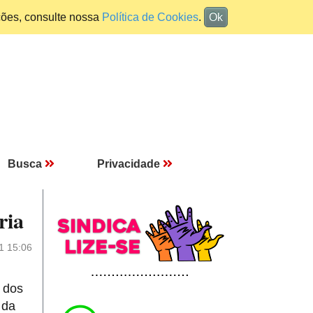
ções, consulte nossa
Política de Cookies
.
Ok
Busca
Privacidade
ria
1 15:06
 dos
 da