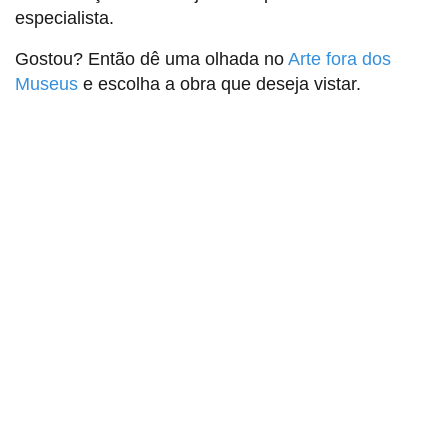
especialista.
Gostou? Então dê uma olhada no
Arte fora dos
Museus
e escolha a obra que deseja vistar.
Sindicato dos Professores de São Paulo
R. Borges Lagoa, 208, Vila Clementino, São Paulo / SP - CEP
04038-000
Telefone: 5080-5988