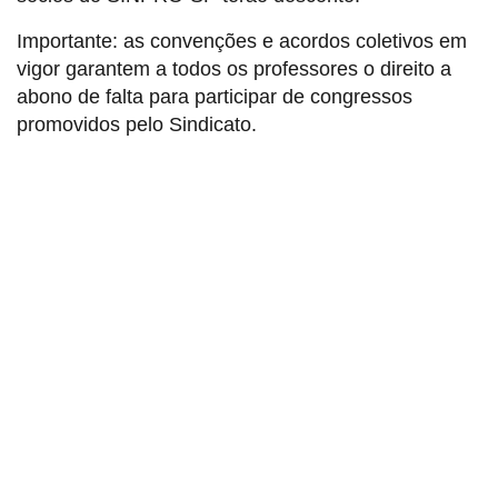
Importante: as convenções e acordos coletivos em
vigor garantem a todos os professores o direito a
abono de falta para participar de congressos
promovidos pelo Sindicato.
Sindicato dos Professores de São Paulo
R. Borges Lagoa, 208, Vila Clementino, São Paulo / SP - CEP
04038-000