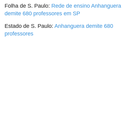
Folha de S. Paulo:
Rede de ensino Anhanguera
demite 680 professores em SP
Estado de S. Paulo:
Anhanguera demite 680
professores
Sindicato dos Professores de São Paulo
R. Borges Lagoa, 208, Vila Clementino, São Paulo / SP - CEP
04038-000
Telefone: 5080-5988