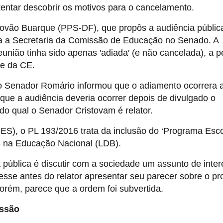
tentar descobrir os motivos para o cancelamento.
ovão Buarque (PPS-DF), que propôs a audiência públic
da a Secretaria da Comissão de Educação no Senado. A
eunião tinha sido apenas ′adiada′ (e não cancelada), a p
te da CE.
 do Senador Romário informou que o adiamento ocorrera 
ue a audiência deveria ocorrer depois de divulgado o
 do qual o Senador Cristovam é relator.
S), o PL 193/2016 trata da inclusão do ‘Programa Esc
es na Educação Nacional (LDB).
 pública é discutir com a sociedade um assunto de inte
esse antes do relator apresentar seu parecer sobre o pro
orém, parece que a ordem foi subvertida.
essão