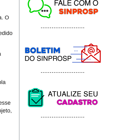
a. O
edido
a
ola
resse
jeto,