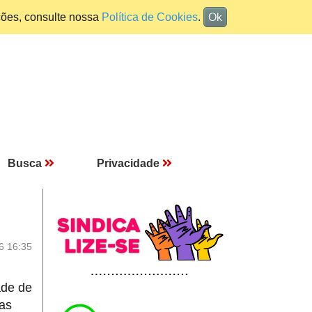
ções, consulte nossa
Política de Cookies
.
Ok
Busca
Privacidade
6 16:35
ade de
as