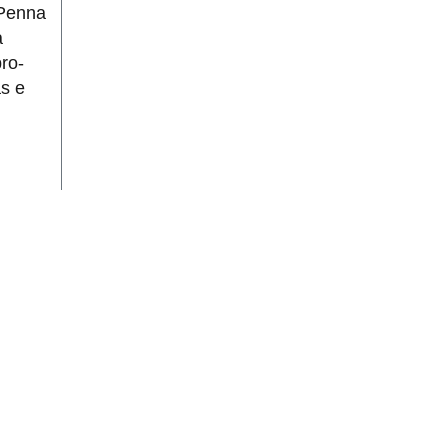
 Penna
a
ro-
as e
00