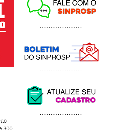
ção
e 300