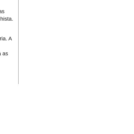
as
hista.
ia. A
á as