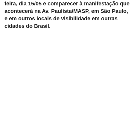
feira, dia 15/05 e comparecer à manifestação que
acontecerá na Av. Paulista/MASP, em São Paulo,
e em outros locais de visibilidade em outras
cidades do Brasil.
Sindicato dos Professores de São Paulo
R. Borges Lagoa, 208, Vila Clementino, São Paulo / SP - CEP
04038-000
Telefone: 5080-5988