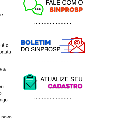
 e
 é o
 pauta
e a
eu
oi
ongo
o novo