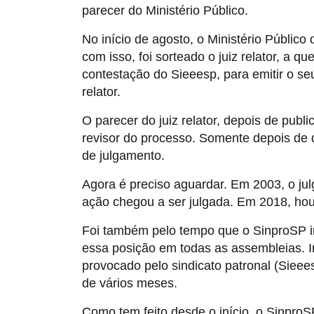
parecer do Ministério Público.
No início de agosto, o Ministério Públic
com isso, foi sorteado o juiz relator, a 
contestação do Sieeesp, para emitir o se
relator.
O parecer do juiz relator, depois de pu
revisor do processo. Somente depois de 
de julgamento.
Agora é preciso aguardar. Em 2003, o ju
ação chegou a ser julgada. Em 2018, hou
Foi também pelo tempo que o SinproSP i
essa posição em todas as assembleias. I
provocado pelo sindicato patronal (Sieee
de vários meses.
Como tem feito desde o início, o SinproS