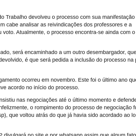
o do Trabalho devolveu o processo com sua manifestação
quem cabe analisar as reivindicações dos professores e a
u voto. Atualmente, o processo encontra-se ainda com o
blicado, será encaminhado a um outro desembargador, que
devolvido, é que será pedida a inclusão do processo na
lgamento ocorreu em novembro. Este foi o último ano qu
ve acordo no início do processo.
nsistiu nas negociações até o último momento e defend
nfelizmente, o rompimento do processo de negociação f
sp), que voltou atrás do que já havia sido acordado ao l
P divulgará no site e por whatsapp assim que algum fat