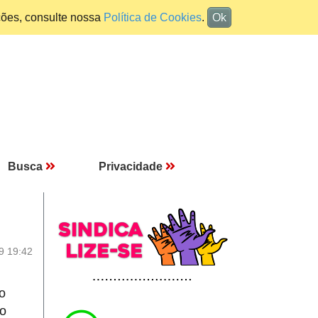
ções, consulte nossa
Política de Cookies
.
Ok
Busca
Privacidade
9 19:42
o
do