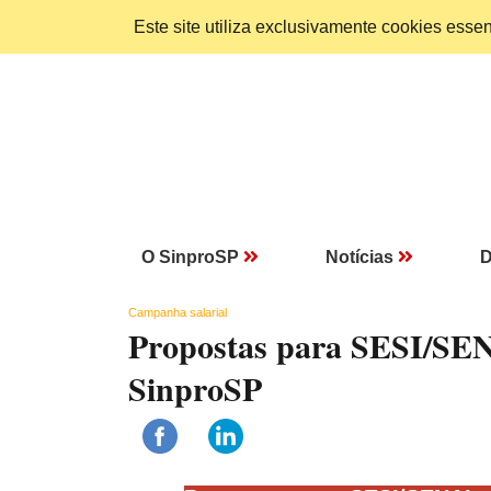
Este site utiliza exclusivamente cookies ess
O SinproSP
Notícias
D
Campanha salarial
Propostas para SESI/SEN
SinproSP