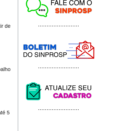
ir de
balho
até 5