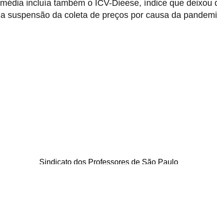
 média incluía também o ICV-Dieese, índice que deixou 
da suspensão da coleta de preços por causa da pandemi
Sindicato dos Professores de São Paulo
. Borges Lagoa, 208, Vila Clementino, São Paulo / SP - CEP 04038-0
Telefone: 5080-5988
Copyright © 2026 SinproSP