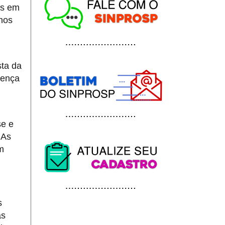
as em
 nos
sta da
tença
se e
 As
m
s
as