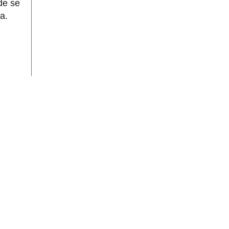
de se
a.
00
Projeto Gráfico:
Is Multimídia