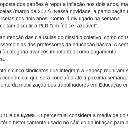
proposta dos patrões é repor a inflação nos dois anos, m
rcelas (março de 2022). Nessa novidade, a participação
arcelas nos dois anos. Como já divulgado na semana
eitam discutir a PLR "em índice razoável".
manutenção das cláusulas do dissídio coletivo, como con
assembleias dos professores da educação básica. A sen
iu à categoria avanços impotantes como pagamento
ca.
nte e cinco sindicatos que integram a Fepesp reuniram-
a econômica, que será concluída até a próxima semana.
imento da mobilização dos trabalhadores em Educação e
2021 é de
6,29%
. O percentual considera a média de doi
itério historicamente usado no cálculo da inflação para 