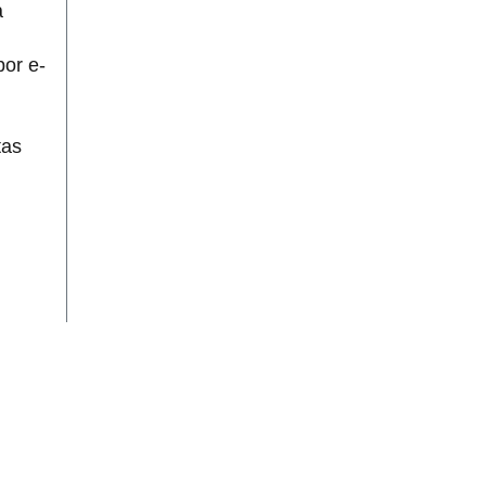
a
por e-
tas