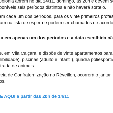
 Colônia abrem no dia 14/11, domingo, às 20h e devem s
poníveis seis períodos distintos e não haverá sorteio.
em cada um dos períodos, para os vinte primeiros profe
tram na lista de espera e podem ser chamados de acord
ta em apenas um dos períodos e a data escolhida n
e, em Vila Caiçara, e dispõe de vinte apartamentos para
ilidade), piscinas (adulto e infantil), quadra poliesporti
ntrada de animais.
ia de Confraternização no Réveillon, ocorrerá o jantar
os.
AQUI a partir das 20h de 14/11