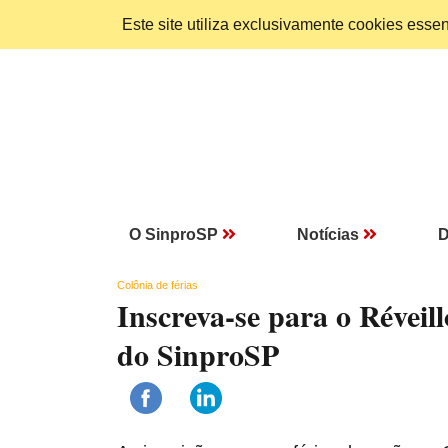
Este site utiliza exclusivamente cookies ess
O SinproSP
Notícias
D
Colônia de férias
Inscreva-se para o Réveil
do SinproSP