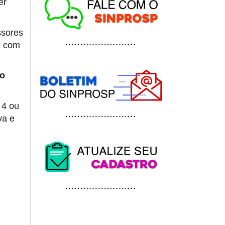
er
ssores
o com
ão
 4 ou
va e