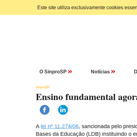
Este site utiliza exclusivamente cookies ess
O SinproSP
Notícias
D
SinproSP
Ensino fundamental agora
A
lei nº 11.274/06
, sancionada pelo presid
Bases da Educação (LDB) instituindo o en