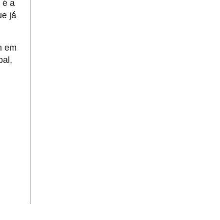
 é a
ue já
m em
al,