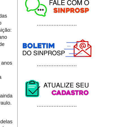
adas
o
ição:
 ano
 de
0 anos
a
 ainda
aulo.
 delas