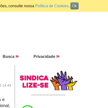
ções, consulte nossa
Política de Cookies
.
Ok
Busca
Privacidade
6 14:43
s e
ional,