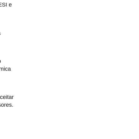
ESI e
a
o
ômica
ceitar
sores.