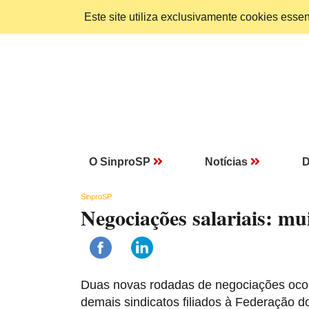
Este site utiliza exclusivamente cookies ess
O SinproSP
Notícias
D
SinproSP
Negociações salariais: m
Duas novas rodadas de negociações oco
demais sindicatos filiados à Federação 