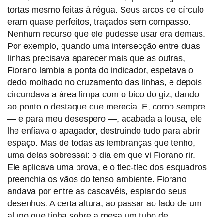
tortas mesmo feitas à régua. Seus arcos de círculo
eram quase perfeitos, traçados sem compasso.
Nenhum recurso que ele pudesse usar era demais.
Por exemplo, quando uma intersecção entre duas
linhas precisava aparecer mais que as outras,
Fiorano lambia a ponta do indicador, espetava o
dedo molhado no cruzamento das linhas, e depois
circundava a área limpa com o bico do giz, dando
ao ponto o destaque que merecia. E, como sempre
— e para meu desespero —, acabada a lousa, ele
lhe enfiava o apagador, destruindo tudo para abrir
espaço. Mas de todas as lembranças que tenho,
uma delas sobressai: o dia em que vi Fiorano rir.
Ele aplicava uma prova, e o tlec-tlec dos esquadros
preenchia os vãos do tenso ambiente. Fiorano
andava por entre as cascavéis, espiando seus
desenhos. A certa altura, ao passar ao lado de um
aluno que tinha sobre a mesa um tubo de