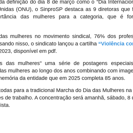
 definição do dia 8 de março como o “Dia Internacio
nidas (ONU), o SinproSP destaca as 9 diretoras que
ortância das mulheres para a categoria, que é fo
as mulheres no movimento sindical, 76% dos profe
ando nisso, o sindicato lançou a cartilha
“Violência co
2023, disponível em
pdf.
ês das mulheres" uma série de postagens especiai
ta das mulheres ao longo dos anos combinando com imag
 memória da entidade que em 2025 completa 85 anos.
odas para a tradicional Marcha do Dia das Mulheres na 
ões de trabalho. A concentração será amanhã, sábado, 8 
ista.