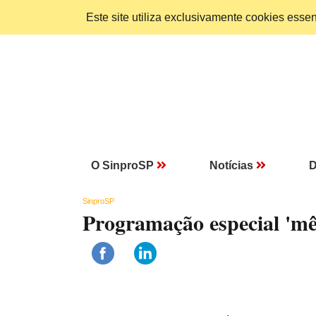
Este site utiliza exclusivamente cookies ess
O SinproSP
Notícias
D
SinproSP
Programação especial 'mê