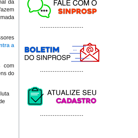
nal da
 fazem
rmada
ssores
ntra a
s com
ens do
luta
de