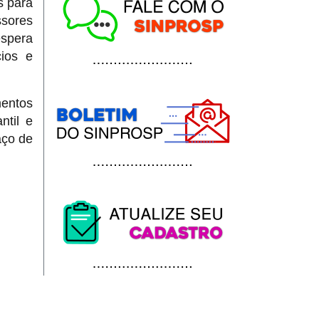
s para
ssores
espera
ios e
mentos
ntil e
aço de