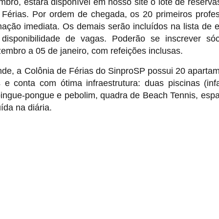
bro, estará disponível em nosso site o lote de reserva
Férias. Por ordem de chegada, os 20 primeiros profe
mação imediata. Os demais serão incluídos na lista de 
isponibilidade de vagas. Poderão se inscrever sóc
zembro a 05 de janeiro, com refeições inclusas.
ande, a Colônia de Férias do SinproSP possui 20 aparta
conta com ótima infraestrutura: duas piscinas (infa
 pingue-pongue e pebolim, quadra de Beach Tennis, esp
ída na diária.