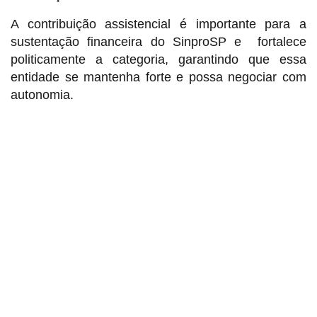
A contribuição assistencial é importante para a
sustentação financeira do SinproSP e fortalece
politicamente a categoria, garantindo que essa
entidade se mantenha forte e possa negociar com
autonomia.
Sindicato dos Professores de São Paulo
R. Borges Lagoa, 208, Vila Clementino, São Paulo / SP - CEP