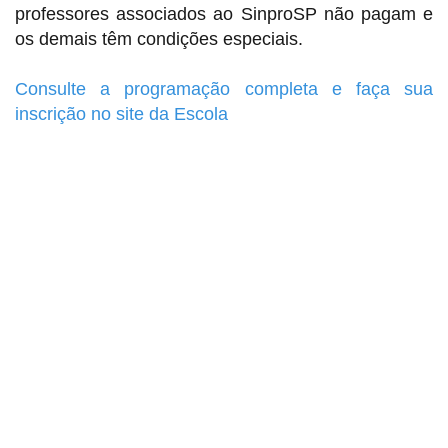
professores associados ao SinproSP não pagam e
os demais têm condições especiais.
Consulte a programação completa e faça sua
inscrição no site da Escola
Sindicato dos Professores de São Paulo
R. Borges Lagoa, 208, Vila Clementino, São Paulo / SP - CEP
04038-000
Telefone: 5080-5988