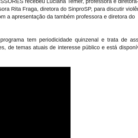
SORES recebeu Luciana Temer, professora e diretora
ssora Rita Fraga, diretora do SinproSP, para discutir violê
com a apresentação da também professora e diretora do
programa tem periodicidade quinzenal e trata de as
res, de temas atuais de interesse público e está disponí