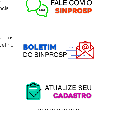
-
ncia
suntos
vel no