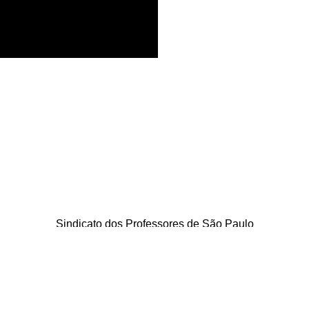
Sindicato dos Professores de São Paulo
. Borges Lagoa, 208, Vila Clementino, São Paulo / SP - CEP 04038-0
Telefone: 5080-5988
Copyright © 2026 SinproSP