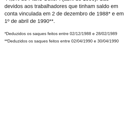
devidos aos trabalhadores que tinham saldo em
conta vinculada em 2 de dezembro de 1988* e em
1º de abril de 1990**.
*Deduzidos os saques feitos entre 02/12/1988 e 28/02/1989
**Deduzidos os saques feitos entre 02/04/1990 e 30/04/1990
Sindicato dos Professores de São Paulo
R. Borges Lagoa, 208, Vila Clementino, São Paulo / SP - CEP