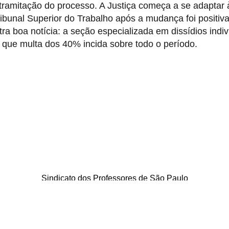
ramitação do processo. A Justiça começa a se adaptar 
ribunal Superior do Trabalho após a mudança foi positiv
a boa notícia: a seção especializada em dissídios indiv
 que multa dos 40% incida sobre todo o período.
Sindicato dos Professores de São Paulo
. Borges Lagoa, 208, Vila Clementino, São Paulo / SP - CEP 04038-0
Telefone: 5080-5988
Copyright © 2026 SinproSP