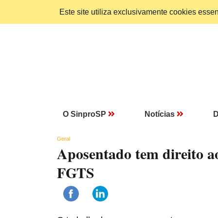
Este site utiliza exclusivamente cookies ess
O SinproSP
Notícias
D
Geral
Aposentado tem direito ao
FGTS