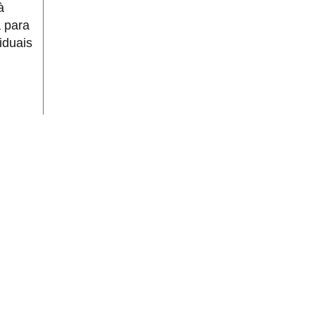
à
a para
iduais
00
Projeto Gráfico:
Is Multimídia