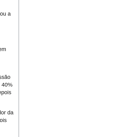
lou a
tem
ssão
e 40%
epois
lor da
ois