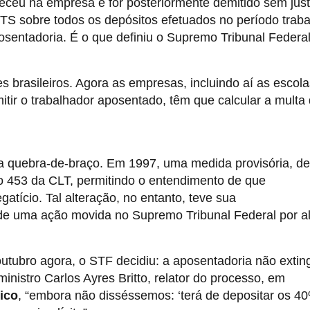
ceu na empresa e for posteriormente demitido sem jus
TS sobre todos os depósitos efetuados no período trab
osentadoria. É o que definiu o Supremo Tribunal Federal
s brasileiros. Agora as empresas, incluindo aí as escola
itir o trabalhador aposentado, têm que calcular a multa
ga quebra-de-braço. Em 1997, uma medida provisória, de
igo 453 da CLT, permitindo o entendimento de que
gatício. Tal alteração, no entanto, teve sua
 de uma ação movida no Supremo Tribunal Federal por a
utubro agora, o STF decidiu: a aposentadoria não extin
ministro Carlos Ayres Britto, relator do processo, em
ico
, “embora não disséssemos: ‘terá de depositar os 4