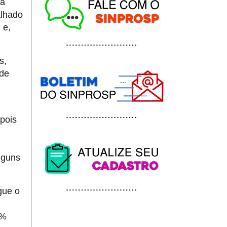
ta
alhado
 e,
s,
 de
pois
lguns
gue o
0%