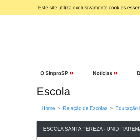
Este site utiliza exclusivamente cookies ess
O SinproSP
Notícias
D
Escola
Home
Relação de Escolas
Educação I
ESCOLA SANTA TEREZA - UNID ITAREM