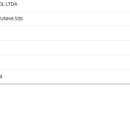
OL LTDA
CUNHA 530
04