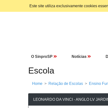
Este site utiliza exclusivamente cookies ess
O SinproSP
Notícias
D
Escola
Home
Relação de Escolas
Ensino Fun
LEONARDO DA VINCI - ANGLO LV JARDI