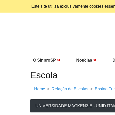
Este site utiliza exclusivamente cookies ess
O SinproSP
Notícias
D
Escola
Home
Relação de Escolas
Ensino Fun
UNIVERSIDADE MACKENZIE - UNID ITA