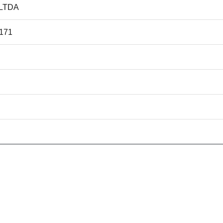
 LTDA
171