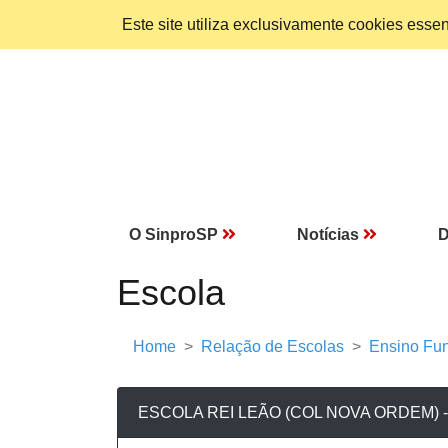
Este site utiliza exclusivamente cookies ess
O SinproSP
Notícias
D
Escola
Home
Relação de Escolas
Ensino Fun
ESCOLA REI LEÃO (COL NOVA ORDEM) -