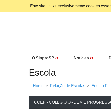
Este site utiliza exclusivamente cookies ess
O SinproSP
Notícias
D
Escola
Home
Relação de Escolas
Ensino Fun
COEP - COLEGIO ORDEM E PROGRESS