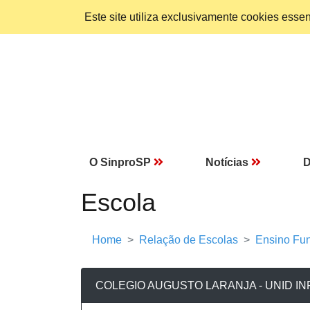
Este site utiliza exclusivamente cookies ess
O SinproSP
Notícias
D
Escola
Home
Relação de Escolas
Ensino Fun
COLEGIO AUGUSTO LARANJA - UNID IN