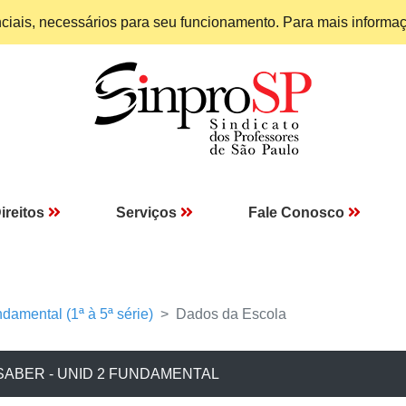
enciais, necessários para seu funcionamento. Para mais informa
ireitos
Serviços
Fale Conosco
damental (1ª à 5ª série)
Dados da Escola
SABER - UNID 2 FUNDAMENTAL