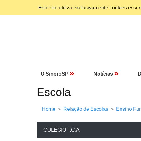
Este site utiliza exclusivamente cookies ess
O SinproSP
Notícias
D
Escola
Home
Relação de Escolas
Ensino Fun
COLÉGIO T.C.A