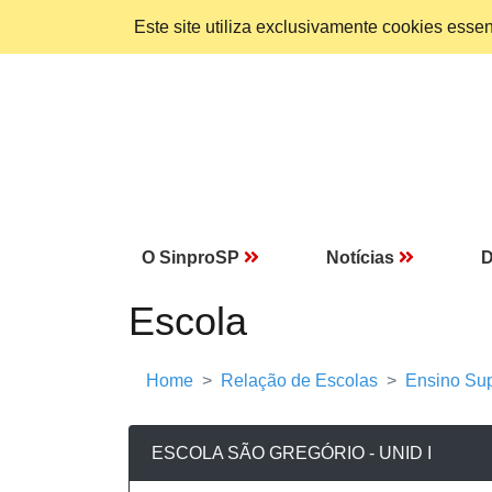
Este site utiliza exclusivamente cookies ess
O SinproSP
Notícias
D
Escola
Home
Relação de Escolas
Ensino Sup
ESCOLA SÃO GREGÓRIO - UNID I