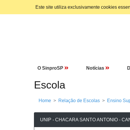
Este site utiliza exclusivamente cookies ess
O SinproSP
Notícias
D
Escola
Home
Relação de Escolas
Ensino Sup
UNIP - CHACARA SANTO ANTONIO - C