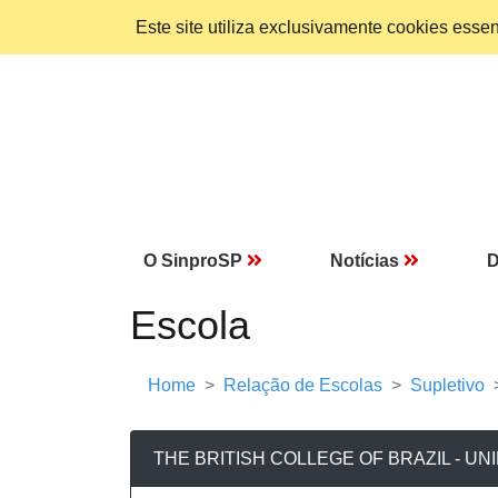
Este site utiliza exclusivamente cookies ess
O SinproSP
Notícias
D
Escola
Home
Relação de Escolas
Supletivo
THE BRITISH COLLEGE OF BRAZIL - U