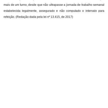
mais de um turno, desde que não ultrapasse a jornada de trabalho semanal
estabelecida legalmente, assegurado e não computado o intervalo para
refeição. (Redação dada pela lei nº 13.415, de 2017)
Sindicato dos Professores de São Paulo
R. Borges Lagoa, 208, Vila Clementino, São Paulo / SP - CEP
04038-000
Telefone: 5080-5988