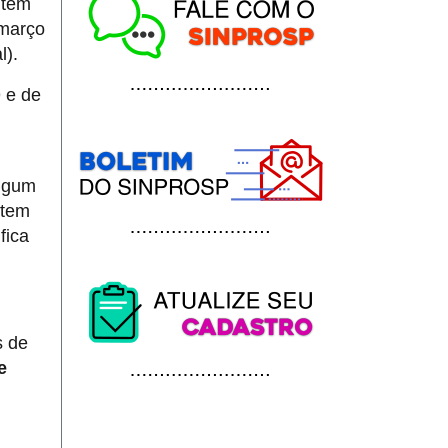
 têm
 março
l).
9 e de
algum
 tem
fica
s de
e