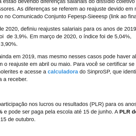
estão devendo diferenças salariais do dissídio coletivo
ssores. As diferenças se referem ao reajuste devido em
o no Comunicado Conjunto Fepesp-Sieeesp (link ao fina
 de 2020, definiu reajustes salariais para os anos de 201
oi de 3,9%. Em março de 2020, o índice foi de 5,04%,
m 3,90%.
 ainda em 2019, mas mesmo nesses casos pode haver 
m o reajuste em abril ou maio. Para você se certificar se
holerites e acesse a
calculadora
do SinproSP, que identi
 a receber.
articipação nos lucros ou resultados (PLR) para os ano
%
e pode ser paga pela escola até 15 de junho. A
PLR d
 15 de outubro.