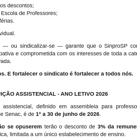
sos descontos;
 Escola de Professores;
érias.
vidual.
al — ou sindicalizar-se — garante que o SinproSP co
bativa e comprometida com os interesses de toda a cat
vada.
tos. E fortalecer o sindicato é fortalecer a todos nós.
ÇÃO ASSISTENCIAL - ANO LETIVO 2026
 assistencial, definido em assembleia para profess
 e Senac, é de
1º a 30 de junho de 2026
.
ão se opuserem
terão o desconto de
3% da remune
ica, limitada a um único estabelecimento de ensino.