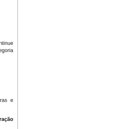
ntinue
egoria
oras e
ração