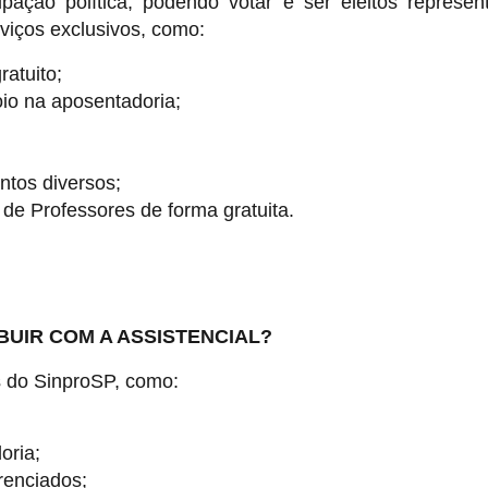
ipação política, podendo votar e ser eleitos represen
viços exclusivos, como:
ratuito;
io na aposentadoria;
;
ntos diversos;
de Professores de forma gratuita.
BUIR COM A ASSISTENCIAL?
s do SinproSP, como:
oria;
renciados;