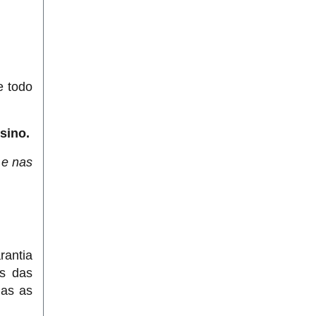
e todo
sino.
 e nas
rantia
es das
das as