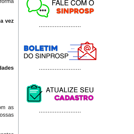
 forma
ma vez
dades
com as
ossas