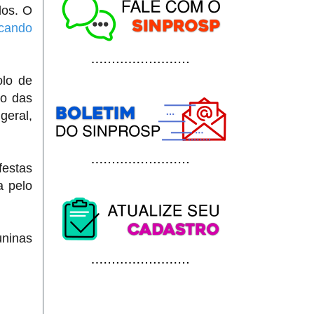
dos.
O
icando
olo de
so das
geral,
festas
a pelo
uninas