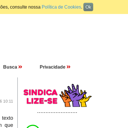
ções, consulte nossa
Política de Cookies
.
Ok
Busca
Privacidade
6 10:11
 texto
m que