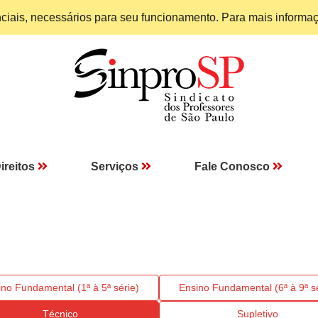
enciais, necessários para seu funcionamento. Para mais informa
ireitos
Serviços
Fale Conosco
ino Fundamental (1ª à 5ª série)
Ensino Fundamental (6ª à 9ª sé
Técnico
Supletivo