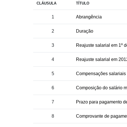
CLÁUSULA
TÍTULO
1
Abrangência
2
Duração
3
Reajuste salarial em 1º 
4
Reajuste salarial em 201
5
Compensações salariais
6
Composição do salário m
7
Prazo para pagamento de
8
Comprovante de pagame