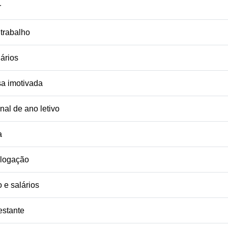
r
 trabalho
ários
sa imotivada
nal de ano letivo
a
ologação
 e salários
estante