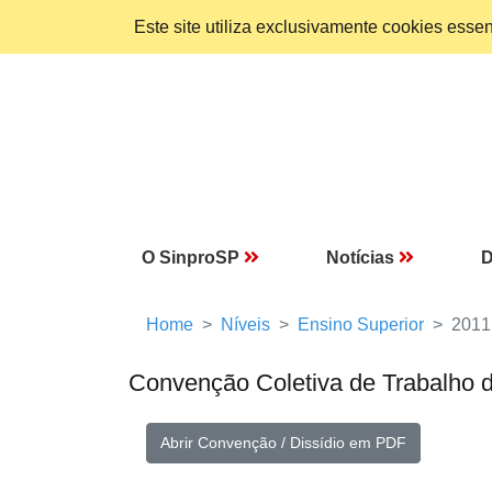
Este site utiliza exclusivamente cookies ess
O SinproSP
Notícias
D
Home
Níveis
Ensino Superior
2011
Convenção Coletiva de Trabalho 
Abrir Convenção / Dissídio em PDF