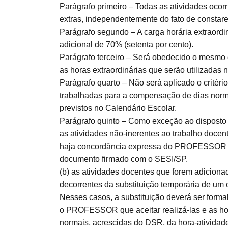
Parágrafo primeiro – Todas as atividades ocorr
extras, independentemente do fato de constare
Parágrafo segundo – A carga horária extrao
adicional de 70% (setenta por cento).
Parágrafo terceiro – Será obedecido o mesmo c
as horas extraordinárias que serão utilizadas
Parágrafo quarto – Não será aplicado o critéri
trabalhadas para a compensação de dias norma
previstos no Calendário Escolar.
Parágrafo quinto – Como exceção ao disposto n
as atividades não-inerentes ao trabalho docen
haja concordância expressa do PROFESSOR que
documento firmado com o SESI/SP.
(b) as atividades docentes que forem adicionad
decorrentes da substituição temporária de 
Nesses casos, a substituição deverá ser form
o PROFESSOR que aceitar realizá-las e as ho
normais, acrescidas do DSR, da hora-atividad