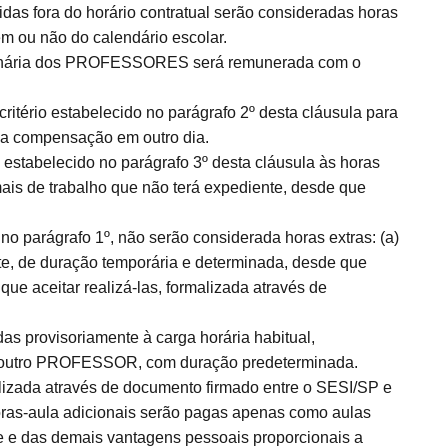
idas fora do horário contratual serão consideradas horas
m ou não do calendário escolar.
rdinária dos PROFESSORES será remunerada com o
ritério estabelecido no parágrafo 2º desta cláusula para
 na compensação em outro dia.
o estabelecido no parágrafo 3º desta cláusula às horas
is de trabalho que não terá expediente, desde que
o parágrafo 1º, não serão considerada horas extras: (a)
te, de duração temporária e determinada, desde que
 aceitar realizá-las, formalizada através de
as provisoriamente à carga horária habitual,
um outro PROFESSOR, com duração predeterminada.
alizada através de documento firmado entre o SESI/SP e
ras-aula adicionais serão pagas apenas como aulas
e e das demais vantagens pessoais proporcionais a