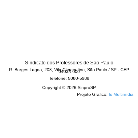
Sindicato dos Professores de São Paulo
R. Borges Lagoa, 208, Vila Clementino, São Paulo / SP - CEP
04038-000
Telefone: 5080-5988
Copyright © 2026 SinproSP
Projeto Gráfico:
Is Multimídia