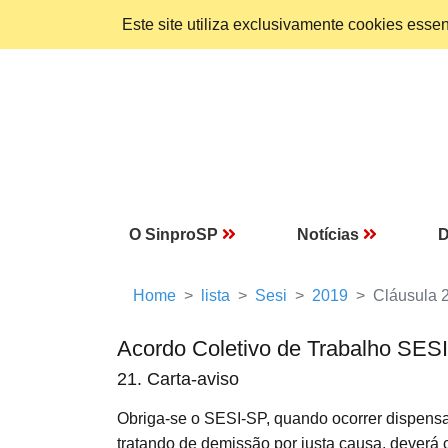
Este site utiliza exclusivamente cookies ess
O SinproSP
Notícias
D
Home
lista
Sesi
2019
Cláusula 
Acordo Coletivo de Trabalho SES
21. Carta-aviso
Obriga-se o SESI-SP, quando ocorrer dispens
tratando de demissão por justa causa, deverá c