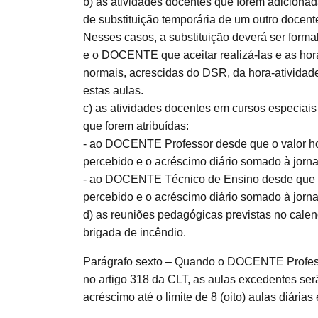
b) as atividades docentes que forem adicionad
de substituição temporária de um outro docen
Nesses casos, a substituição deverá ser form
e o DOCENTE que aceitar realizá-las e as ho
normais, acrescidas do DSR, da hora-atividad
estas aulas.
c) as atividades docentes em cursos especiais
que forem atribuídas:
- ao DOCENTE Professor desde que o valor hora
percebido e o acréscimo diário somado à jorna
- ao DOCENTE Técnico de Ensino desde que o v
percebido e o acréscimo diário somado à jorna
d) as reuniões pedagógicas previstas no calen
brigada de incêndio.
Parágrafo sexto – Quando o DOCENTE Professor 
no artigo 318 da CLT, as aulas excedentes s
acréscimo até o limite de 8 (oito) aulas diária