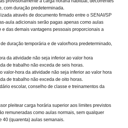
as provisoriamente à carga horária habitual, decorrentes
te, com duração predeterminada.
alizada através de documento firmado entre o SENAI/SP
ras-aula adicionais serão pagas apenas como aulas
e e das demais vantagens pessoais proporcionais a
 de duração temporária e de valor/hora predeterminado,
 da atividade não seja inferior ao valor hora
da de trabalho não exceda de seis horas.
alor-hora da atividade não seja inferior ao valor hora
da de trabalho não exceda de oito horas.
dário escolar, conselho de classe e treinamentos da
pleitear carga horária superior aos limites previstos
erão remuneradas como aulas normais, sem qualquer
s e 40 (quarenta) aulas semanais.