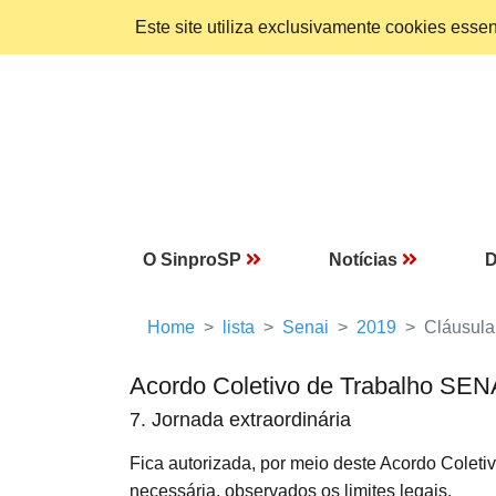
Este site utiliza exclusivamente cookies ess
O SinproSP
Notícias
D
Home
lista
Senai
2019
Cláusula
Acordo Coletivo de Trabalho SEN
7. Jornada extraordinária
Fica autorizada, por meio deste Acordo Coleti
necessária, observados os limites legais.