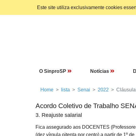
Este site utiliza exclusivamente cookies ess
O SinproSP
Notícias
D
Home
lista
Senai
2022
Cláusula
Acordo Coletivo de Trabalho SEN
3. Reajuste salarial
Fica assegurado aos DOCENTES (Professores e
(dez vírgula oitenta por cento) a partir de 1º 