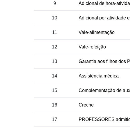
9
Adicional de hora-ativid
10
Adicional por atividade 
11
Vale-alimentação
12
Vale-refeição
13
Garantia aos filhos d
14
Assistência médica
15
Complementação de auxí
16
Creche
17
PROFESSORES admitido