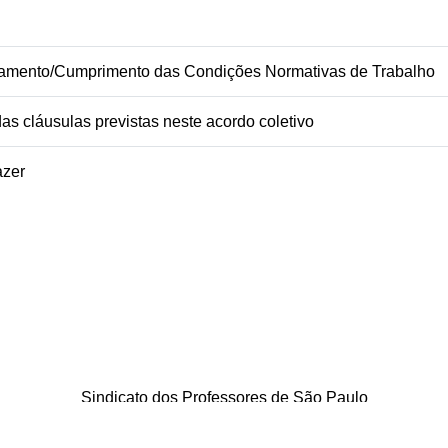
mento/Cumprimento das Condições Normativas de Trabalho
s cláusulas previstas neste acordo coletivo
azer
Sindicato dos Professores de São Paulo
. Borges Lagoa, 208, Vila Clementino, São Paulo / SP - CEP 04038-0
Telefone: 5080-5988