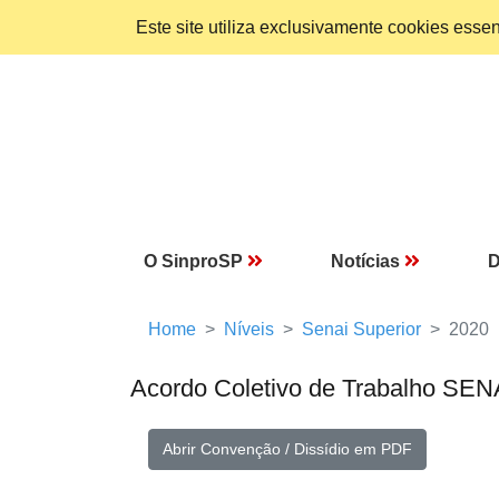
Este site utiliza exclusivamente cookies ess
O SinproSP
Notícias
D
Home
Níveis
Senai Superior
2020
Acordo Coletivo de Trabalho SEN
Abrir Convenção / Dissídio em PDF