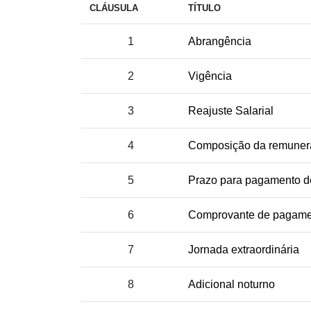
CLÁUSULA
TÍTULO
1
Abrangência
2
Vigência
3
Reajuste Salarial
4
Composição da remuner
5
Prazo para pagamento de
6
Comprovante de pagame
7
Jornada extraordinária
8
Adicional noturno