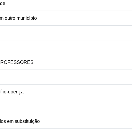
ade
em outro município
os PROFESSORES
lio-doença
s em substituição