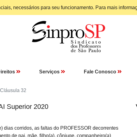
enciais, necessários para seu funcionamento. Para mais informa
ireitos
Serviços
Fale Conosco
Cláusula 32
AI Superior 2020
e) dias corridos, as faltas do PROFESSOR decorrentes
mento de pai, mãe, filho(a), cônjuge, companheiro(a)