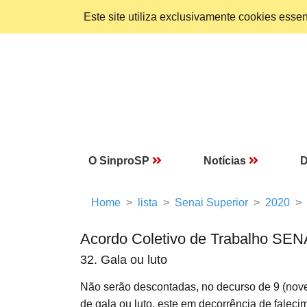
Este site utiliza exclusivamente cookies ess
O SinproSP
Notícias
D
Home
lista
Senai Superior
2020
Acordo Coletivo de Trabalho SEN
32. Gala ou luto
Não serão descontadas, no decurso de 9 (nov
de gala ou luto, este em decorrência de faleci